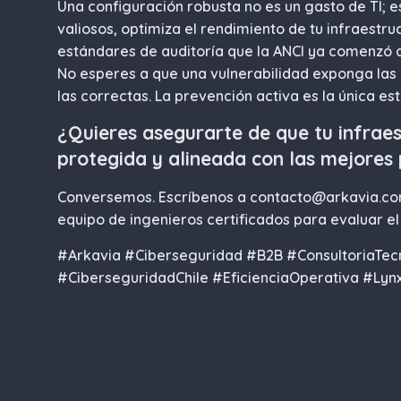
Una configuración robusta no es un gasto de TI; 
valiosos, optimiza el rendimiento de tu infraestr
estándares de auditoría que la ANCI ya comenzó a 
No esperes a que una vulnerabilidad exponga las l
las correctas. La prevención activa es la única es
¿Quieres asegurarte de que tu infrae
protegida y alineada con las mejores p
Conversemos. Escríbenos a
contacto@arkavia.c
equipo de ingenieros certificados para evaluar el
#Arkavia #Ciberseguridad #B2B #ConsultoriaTec
#CiberseguridadChile #EficienciaOperativa #Ly